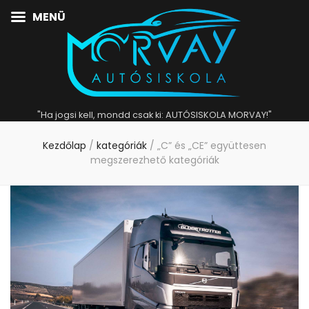
MENÜ
"Ha jogsi kell, mondd csak ki: AUTÓSISKOLA MORVAY!"
Kezdőlap
/
kategóriák
/
„C” és „CE” együttesen
megszerezhető kategóriák