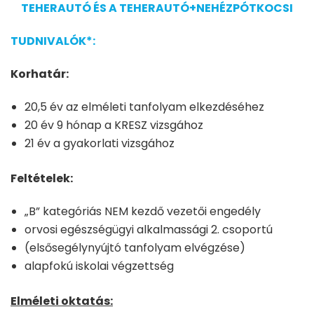
TEHERAUTÓ ÉS A TEHERAUTÓ+NEHÉZPÓTKOCSI
TUDNIVALÓK*:
Korhatár:
20,5 év az elméleti tanfolyam elkezdéséhez
20 év 9 hónap a KRESZ vizsgához
21 év a gyakorlati vizsgához
Feltételek:
„B” kategóriás NEM kezdő vezetői engedély
orvosi egészségügyi alkalmassági 2. csoportú
(elsősegélynyújtó tanfolyam elvégzése)
alapfokú iskolai végzettség
Elméleti oktatás: