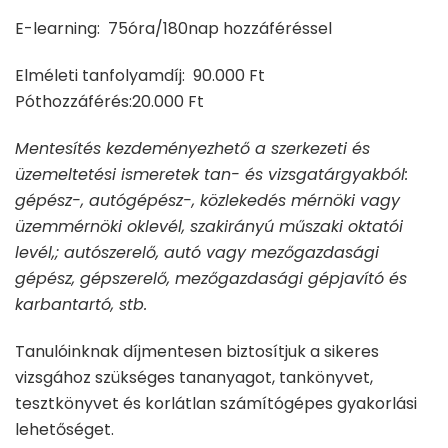
E-learning: 75óra/180nap hozzáféréssel
Elméleti tanfolyamdíj: 90.000 Ft
Póthozzáférés:20.000 Ft
Mentesítés kezdeményezhető a szerkezeti és
üzemeltetési ismeretek tan- és vizsgatárgyakból:
gépész-, autógépész-, közlekedés mérnöki vagy
üzemmérnöki oklevél, szakirányú műszaki oktatói
levél,; autószerelő, autó vagy mezőgazdasági
gépész, gépszerelő, mezőgazdasági gépjavító és
karbantartó, stb.
Tanulóinknak díjmentesen biztosítjuk a sikeres
vizsgához szükséges tananyagot, tankönyvet,
tesztkönyvet és korlátlan számítógépes gyakorlási
lehetőséget.