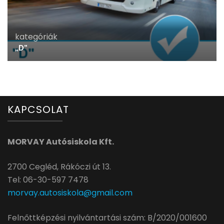
kategóriák
„D”
KAPCSOLAT
MORVAY Autósiskola Kft.
2700 Cegléd, Rákóczi út 13.
Tel: 06-30-597 7478
morvay.autosiskola@gmail.com
Felnőttképzési nyilvántartási szám: B/2020/001600