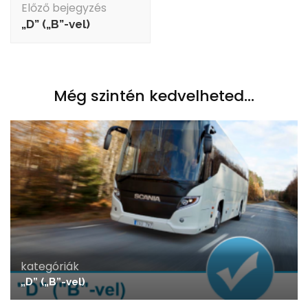
Előző bejegyzés
navigáció
„D” („B”-vel)
Még szintén kedvelheted...
kategóriák
„D” („B”-vel)