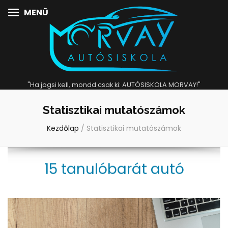
MENÜ
"Ha jogsi kell, mondd csak ki: AUTÓSISKOLA MORVAY!"
Statisztikai mutatószámok
Kezdőlap
/
Statisztikai mutatószámok
15 tanulóbarát autó