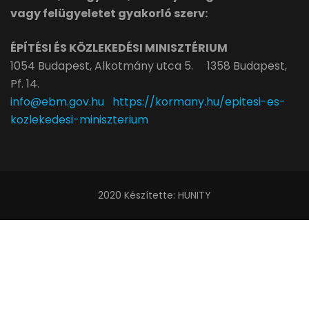
vagy felügyeletet gyakorló szerv:
ÉPÍTÉSI ÉS KÖZLEKEDÉSI MINISZTÉRIUM
1054 Budapest, Alkotmány utca 5. 1358 Budapest,
Pf. 14.
info@ebm.gov.hu
https://kormany.hu/epitesi-es-
kozlekedesi-miniszterium
2020
Készítette:
HUNITY