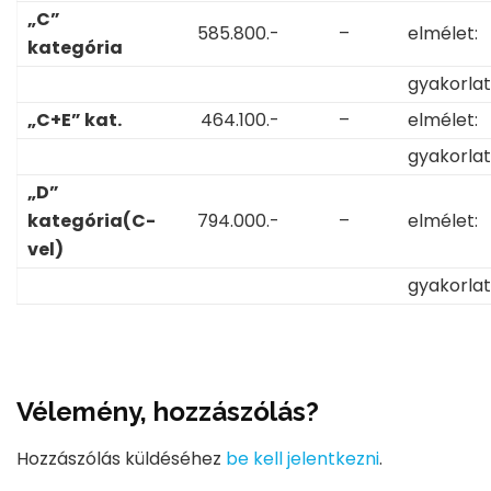
„C”
585.800.-
–
elmélet:
kategória
gyakorlat
„C+E” kat.
464.100.-
–
elmélet:
gyakorlat
„D”
kategória(C-
794.000.-
–
elmélet:
vel)
gyakorlat
Vélemény, hozzászólás?
Hozzászólás küldéséhez
be kell jelentkezni
.