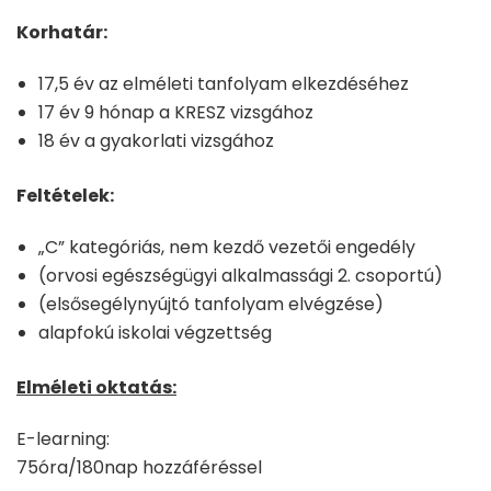
Korhatár:
17,5 év az elméleti tanfolyam elkezdéséhez
17 év 9 hónap a KRESZ vizsgához
18 év a gyakorlati vizsgához
Feltételek:
„C” kategóriás, nem kezdő vezetői engedély
(orvosi egészségügyi alkalmassági 2. csoportú)
(elsősegélynyújtó tanfolyam elvégzése)
alapfokú iskolai végzettség
Elméleti oktatás:
E-learning:
75óra/180nap hozzáféréssel