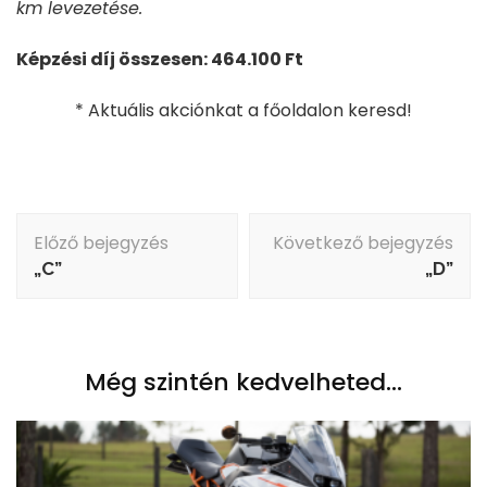
km levezetése.
Képzési díj összesen: 464.100 Ft
* Aktuális akciónkat a főoldalon keresd!
Bejegyzés
Előző bejegyzés
Következő bejegyzés
navigáció
„C”
„D”
Még szintén kedvelheted...