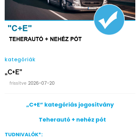
kategóriák
„C+E”
frissítve
2026-07-20
„C+E” kategóriás jogosítvány
Teherautó + nehéz pót
TUDNIVALÓK*: