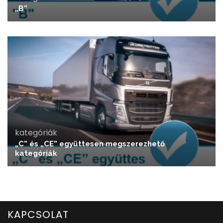
„B”
kategóriák
„C” és „CE” együttesen megszerezhető
kategóriák
KAPCSOLAT