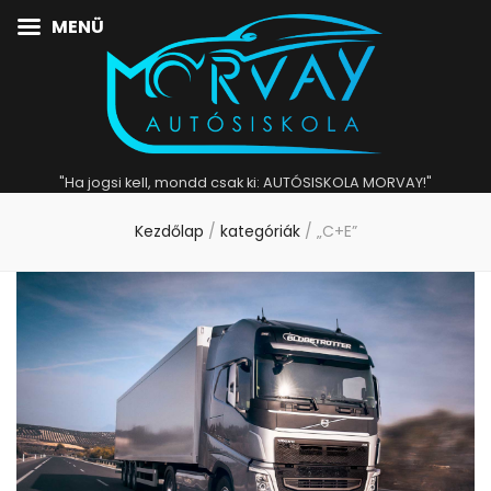
MENÜ
"Ha jogsi kell, mondd csak ki: AUTÓSISKOLA MORVAY!"
Kezdőlap
/
kategóriák
/
„C+E”