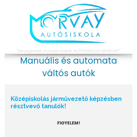
MENÜ
"Ha jogsi kell, mondd csak ki: AUTÓSISKOLA MORVAY!"
s és automata
tós autók
Középiskolás járművezető képzésben
résztvevő tanulók!
FIGYELEM!