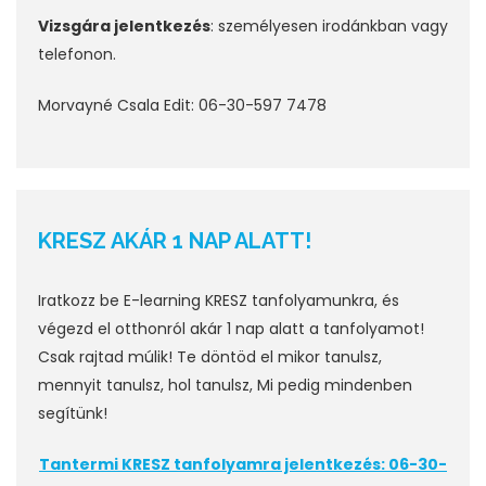
Vizsgára jelentkezés
: személyesen irodánkban vagy
telefonon.
Morvayné Csala Edit: 06-30-597 7478
KRESZ AKÁR 1 NAP ALATT!
Iratkozz be E-learning KRESZ tanfolyamunkra, és
végezd el otthonról akár 1 nap alatt a tanfolyamot!
Csak rajtad múlik! Te döntöd el mikor tanulsz,
mennyit tanulsz, hol tanulsz, Mi pedig mindenben
segítünk!
Tantermi KRESZ tanfolyamra jelentkezés: 06-30-