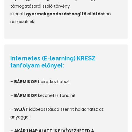
támogatásáról szóló törvény
szerinti
gyermekgondozást segítő ellátás
ban
részesülnek!
Internetes (E-learning) KRESZ
tanfolyam előnyei:
–
BÁRMIKOR
beiratkozhatsz!
–
BÁRMIKOR
kezdhetsz tanulni!
–
SAJÁT
időbeosztásod szerint haladhatsz az
anyaggal!
–
AKÁR 1 NAP ALATT IS ELVÉGEZHETED A