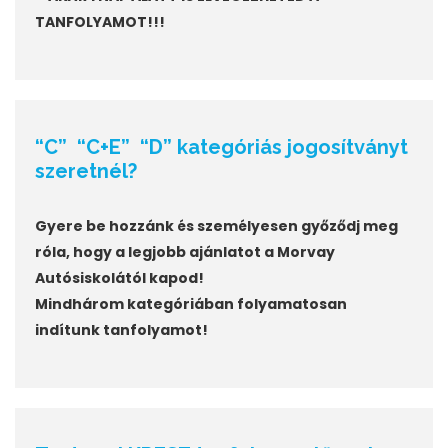
TANFOLYAMOT!!!
“C” “C+E” “D” kategóriás jogosítványt
szeretnél?
Gyere be hozzánk és személyesen győződj meg
róla, hogy
a legjobb ajánlatot a Morvay
Autósiskolától kapod!
Mindhárom kategóriában folyamatosan
indítunk tanfolyamot!