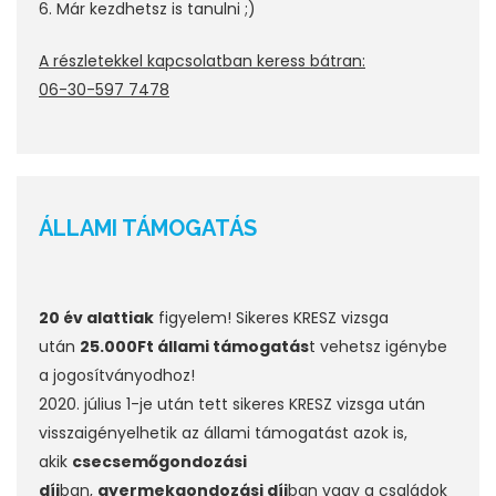
6. Már kezdhetsz is tanulni ;)
A részletekkel kapcsolatban keress bátran:
06-30-597 7478
ÁLLAMI TÁMOGATÁS
20 év alattiak
figyelem! Sikeres KRESZ vizsga
után
25.000Ft
állami támogatás
t vehetsz igénybe
a jogosítványodhoz!
2020. július 1-je után tett sikeres KRESZ vizsga után
visszaigényelhetik az állami támogatást azok is,
akik
csecsemőgondozási
díj
ban,
gyermekgondozási díj
ban vagy a családok