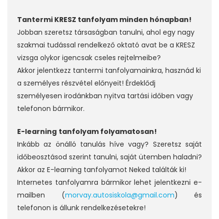
Tantermi KRESZ tanfolyam minden hónapban!
Jobban szeretsz társaságban tanulni, ahol egy nagy
szakmai tudással rendelkező oktató avat be a KRESZ
vizsga olykor igencsak cseles rejtelmeibe?
Akkor jelentkezz tantermi tanfolyamainkra, hasznád ki
a személyes részvétel előnyeit! Érdeklődj
személyesen irodánkban nyitva tartási időben vagy
telefonon bármikor.
E-learning
tanfolyam folyamatosan!
Inkább az önálló tanulás híve vagy? Szeretsz saját
időbeosztásod szerint tanulni, saját ütemben haladni?
Akkor az E-learning tanfolyamot Neked találták ki!
Internetes tanfolyamra bármikor lehet jelentkezni e-
mailben (
morvay.autosiskola@gmail.com
) és
telefonon is állunk rendelkezésetekre!