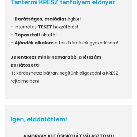
Tantermi KRESZ tanfolyam előnyei:
–
Barátságos, családias
légkör!
– Internetes
TESZT
hozzáférés!
–
Tapasztalt
oktató!
–
Ajándék alkalom
a tesztkérdések gyakorlására!
Jelentkezz minél hamarabb, a létszám
korlátozott!
Itt kérdezhetsz bátran, segítünk eligazodni a KRESZ
rejtelmeiben!
Igen, eldöntöttem!
A MORVAY AUTÓSISKOLÁT VÁLASZTOM!!