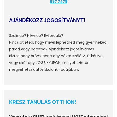
597 7478
.
AJÁNDÉKOZZ JOGOSÍTVÁNYT!
Szülinap? Névnap? Évforduló?
Nincs ötleted, hogy mivel lephetnéd meg gyermeked,
párod vagy barátod? Ajándékozz jogosítványt!
Biztos nagy öröm lenne egy névre szóló V.I.P. kártya,
vagy akár egy JOGSI-KUPON, melyet szintén
megvehetsz autósiskolánk irodájában.
KRESZ TANULÁS OTTHON!
Végezd el a KRESZ tanfolyamot MOST interneten!