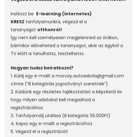
Iratkozz be
E-learning
(internetes)
KRESZ
tanfolyamunkra, végezd el a
tananyagot
otthonról!
Így nem kell személyesen megjelenned az órákon,
bármikor előveheted a tananyagot, akár az ágyból a
TV előtt is tanulhatsz, tesztelhetsz.
Hogyan tudsz beiratkozni?
1. Küldj egy e-mailt a morvay.autosiskola@gmail.com
címre (“B kategóriás jogosítványt szeretnék”)
2. Küldünk egy részletes tajékoztatást a képzésről és
hogy milyen adatokat kell megadnod a
regisztrációhoz
3. Tanfolyamdíj utalása (B kategória: 55.000Ft)
4. Kapsz egy e-mailt a regisztrációhoz
5. Végezd el a regisztrációt