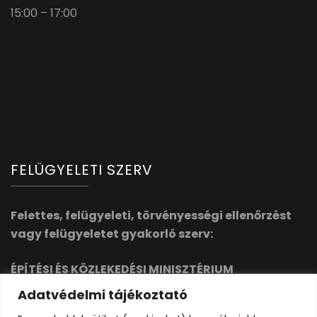
15:00 – 17:00
FELÜGYELETI SZERV
Felettes, felügyeleti, törvényességi ellenőrzést
vagy felügyeletet gyakorló szerv:
ÉPÍTÉSI ÉS KÖZLEKEDÉSI MINISZTÉRIUM
1054 Budapest, Alkotmány utca 5. 1358 Budapest,
Adatvédelmi tájékoztató
Pf. 14.