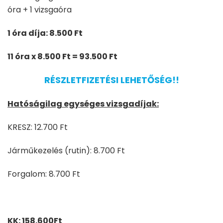
óra + 1 vizsgaóra
1 óra díja: 8.500 Ft
11 óra x 8.500 Ft = 93.500 Ft
RÉSZLETFIZETÉSI LEHETŐSÉG!!
Hatóságilag egységes vizsgadíjak:
KRESZ: 12.700 Ft
Járműkezelés (rutin): 8.700 Ft
Forgalom: 8.700 Ft
.
KK: 158.600Ft