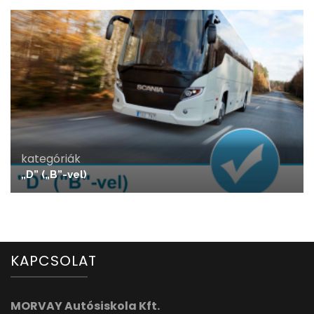
kategóriák
„D” („B”-vel)
KAPCSOLAT
MORVAY Autósiskola Kft.