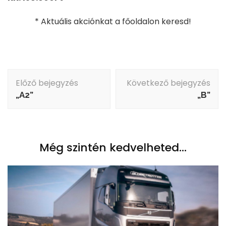
* Aktuális akciónkat a főoldalon keresd!
Bejegyzés
Előző bejegyzés
Következő bejegyzés
navigáció
„A2”
„B”
Még szintén kedvelheted...