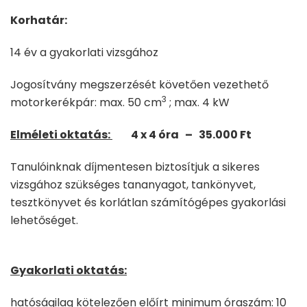
Korhatár:
14 év a gyakorlati vizsgához
Jogosítvány megszerzését követően vezethető
3
motorkerékpár: max. 50 cm
; max. 4 kW
Elméleti oktatás:
4 x 4 óra – 35.000 Ft
Tanulóinknak díjmentesen biztosítjuk a sikeres
vizsgához szükséges tananyagot, tankönyvet,
tesztkönyvet és korlátlan számítógépes gyakorlási
lehetőséget.
Gyakorlati oktatás:
hatóságilag kötelezően előírt minimum óraszám: 10