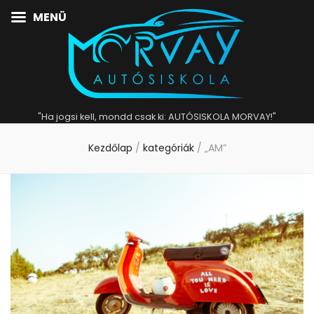
MENÜ
"Ha jogsi kell, mondd csak ki: AUTÓSISKOLA MORVAY!"
Kezdőlap
/
kategóriák
/
„AM”