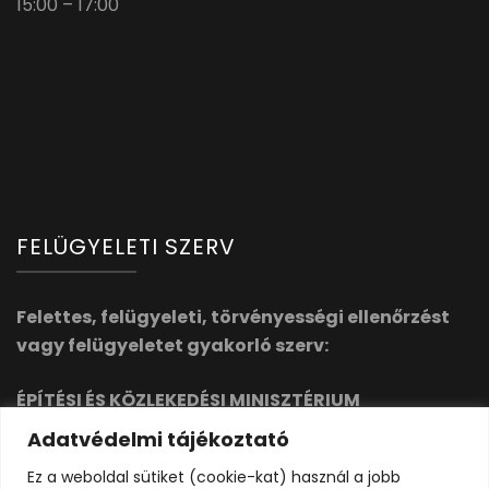
15:00 – 17:00
FELÜGYELETI SZERV
Felettes, felügyeleti, törvényességi ellenőrzést
vagy felügyeletet gyakorló szerv:
ÉPÍTÉSI ÉS KÖZLEKEDÉSI MINISZTÉRIUM
1054 Budapest, Alkotmány utca 5. 1358 Budapest,
Adatvédelmi tájékoztató
Pf. 14.
Ez a weboldal sütiket (cookie-kat) használ a jobb
info@ebm.gov.hu
https://kormany.hu/epitesi-es-