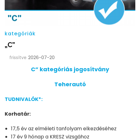
kategóriák
„C”
frissítve
2026-07-20
C” kategóriás jogosítvány
Teherautó
TUDNIVALÓK*:
Korhatár:
17,5 év az elméleti tanfolyam elkezdéséhez
17 év 9 hónap a KRESZ vizsgához