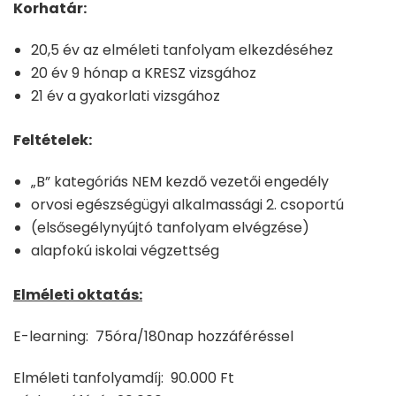
Korhatár:
20,5 év az elméleti tanfolyam elkezdéséhez
20 év 9 hónap a KRESZ vizsgához
21 év a gyakorlati vizsgához
Feltételek:
„B” kategóriás NEM kezdő vezetői engedély
orvosi egészségügyi alkalmassági 2. csoportú
(elsősegélynyújtó tanfolyam elvégzése)
alapfokú iskolai végzettség
Elméleti oktatás:
E-learning: 75óra/180nap hozzáféréssel
Elméleti tanfolyamdíj: 90.000 Ft