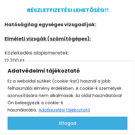
RÉSZLETFIZETÉSI LEHETŐSÉG!!
Hatóságilag egységes vizsgadíjak:
Elméleti vizsgák (számítógépes):
Közlekedési alapismeretek:
12.700 Ft
Adatvédelmi tájékoztató
Szerkezeti és üzemeltetési ismeretek:
Ez a weboldal sütiket (cookie-kat) használ a jobb
12.700 Ft
felhasználói élmény érdekében. A cookie-k személyek
azonosítására nem alkalmasak. Az oldal használatával
Munkavédelem, tűzvédelem, szállítás:
Ön beleegyezik a cookie-k
12.700 Ft
használatába.
Adatkezelési tájékoztató
A vizsga teljesítéséhez egy-egy 25 kérdésből álló
Elfogad
számítógépes tesztet kell sikeresen megoldani. A
vizsga időtartama 25 perc. Az elérhető pontszám 35