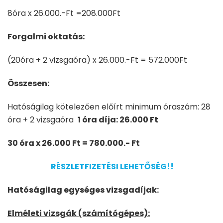
8óra x 26.000.-Ft =208.000Ft
Forgalmi oktatás:
(20óra + 2 vizsgaóra) x 26.000.-Ft = 572.000Ft
Összesen:
Hatóságilag kötelezően előírt minimum óraszám: 28
óra + 2 vizsgaóra
1 óra díja: 26.000 Ft
30 óra x 26.000 Ft = 780.000.- Ft
RÉSZLETFIZETÉSI LEHETŐSÉG!!
Hatóságilag egységes vizsgadíjak:
Elméleti vizsgák (számítógépes):