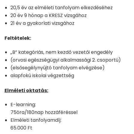
20,5 év az elméleti tanfolyam elkezdéséhez
20 év 9 hónap a KRESZ vizsgához
21 év a gyakorlati vizsgához
Feltételek:
„B” kategóriás, nem kezdő vezetői engedély
(orvosi egészségügyi alkalmassági 2. csoportú)
(elsősegélynyújtó tanfolyam elvégzése)
alapfokú iskolai végzettség
Elméleti oktatás:
E-learning:
75óra/180nap hozzáféréssel
Elméleti tanfolyamdíj:
65.000 Ft