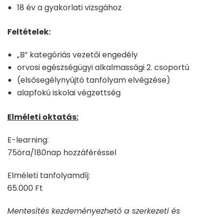
18 év a gyakorlati vizsgához
Feltételek:
„B” kategóriás vezetői engedély
orvosi egészségügyi alkalmassági 2. csoportú
(elsősegélynyújtó tanfolyam elvégzése)
alapfokú iskolai végzettség
Elméleti oktatás:
E-learning:
75óra/180nap hozzáféréssel
Elméleti tanfolyamdíj:
65.000 Ft
Mentesítés kezdeményezhető a szerkezeti és