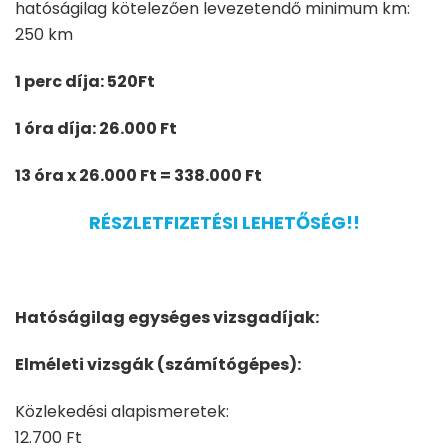
hatóságilag kötelezően levezetendő minimum km:
250 km
1 perc díja: 520Ft
1 óra díja: 26.000 Ft
13 óra x 26.000 Ft = 338.000 Ft
RÉSZLETFIZETÉSI LEHETŐSÉG!!
Hatóságilag egységes vizsgadíjak:
Elméleti vizsgák (számítógépes):
Közlekedési alapismeretek:
12.700 Ft