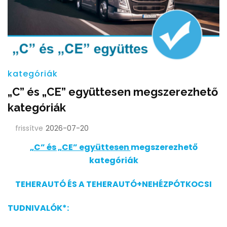
kategóriák
„C” és „CE” együttesen megszerezhető
kategóriák
frissítve
2026-07-20
„C” és „CE” együttesen
megszerezhető
kategóriák
TEHERAUTÓ ÉS A TEHERAUTÓ+NEHÉZPÓTKOCSI
TUDNIVALÓK*: