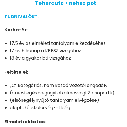
Teherautó + nehéz pót
TUDNIVALÓK*:
Korhatár:
17,5 év az elméleti tanfolyam elkezdéséhez
17 év 9 hónap a KRESZ vizsgához
18 év a gyakorlati vizsgához
Feltételek:
„C” kategóriás, nem kezdő vezetői engedély
(orvosi egészségügyi alkalmassági 2. csoportú)
(elsősegélynyújtó tanfolyam elvégzése)
alapfokú iskolai végzettség
Elméleti oktatás: