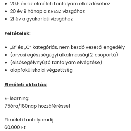
20,5 év az elméleti tanfolyam elkezdéséhez
20 év 9 hónap a KRESZ vizsgához
21 év a gyakorlati vizsgához
Feltételek:
„B” és „C” kategóriás, nem kezdő vezetői engedély
(orvosi egészségügyi alkalmassági 2. csoportú)
(elsősegélynyújtó tanfolyam elvégzése)
alapfokú iskolai végzettség
Elméleti oktatás:
E-learning:
75óra/180nap hozzáféréssel
Elméleti tanfolyamdíj:
60.000 Ft