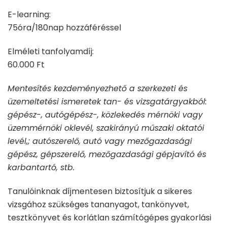
E-learning:
75óra/180nap hozzáféréssel
Elméleti tanfolyamdíj:
60.000 Ft
Mentesítés kezdeményezhető a szerkezeti és
üzemeltetési ismeretek tan- és vizsgatárgyakból:
gépész-, autógépész-, közlekedés mérnöki vagy
üzemmérnöki oklevél, szakirányú műszaki oktatói
levél,; autószerelő, autó vagy mezőgazdasági
gépész, gépszerelő, mezőgazdasági gépjavító és
karbantartó, stb.
Tanulóinknak díjmentesen biztosítjuk a sikeres
vizsgához szükséges tananyagot, tankönyvet,
tesztkönyvet és korlátlan számítógépes gyakorlási