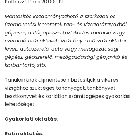
Póthozzáférés:20.000 Ft
Mentesítés kezdeményezhető a szerkezeti és
üzemeltetési ismeretek tan- és vizsgatárgyakból:
gépész-, autógépész-, közlekedés mérnöki vagy
üzemmérnöki oklevél, szakirányú műszaki oktatói
levél,; autószerelő, autó vagy mezőgazdasági
gépész, gépszerelő, mezőgazdasági gépjavító és
karbantartó, stb.
Tanulóinknak díjmentesen biztosítjuk a sikeres
vizsgához szükséges tananyagot, tankönyvet,
tesztkönyvet és korlátlan számítógépes gyakorlási
lehetőséget.
Gyakorlati oktatás:
Rutin oktatás: