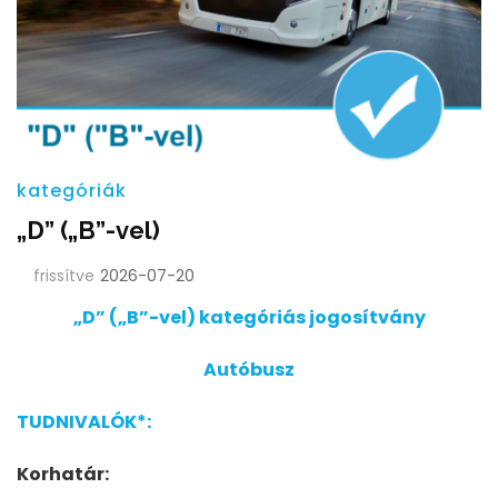
kategóriák
„D” („B”-vel)
frissítve
2026-07-20
„D” („B”-vel) kategóriás jogosítvány
Autóbusz
TUDNIVALÓK*:
Korhatár: