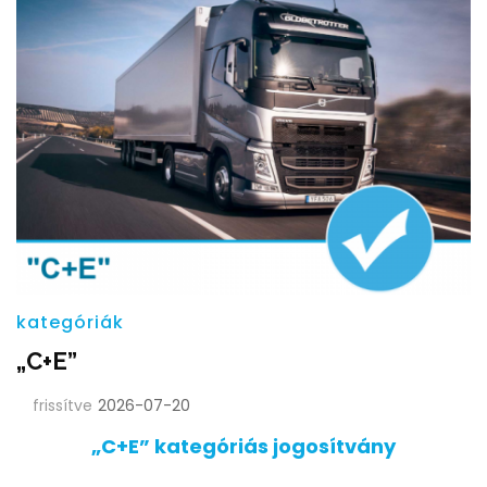
kategóriák
„C+E”
frissítve
2026-07-20
„C+E” kategóriás jogosítvány