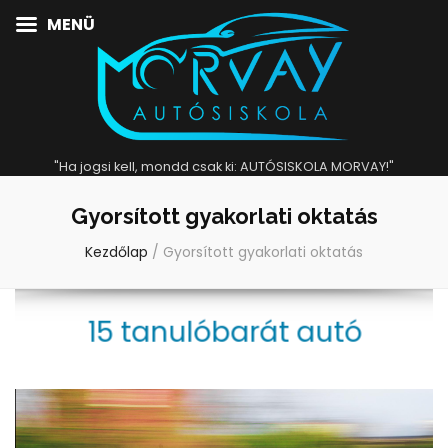
MENÜ
"Ha jogsi kell, mondd csak ki: AUTÓSISKOLA MORVAY!"
Gyorsított gyakorlati oktatás
Kezdőlap
/
Gyorsított gyakorlati oktatás
15 tanulóbarát autó