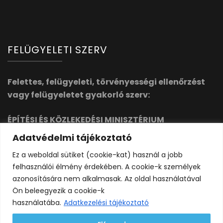
FELÜGYELETI SZERV
Felettes, felügyeleti, törvényességi ellenőrzést
vagy felügyeletet gyakorló szerv:
ÉPÍTÉSI ÉS KÖZLEKEDÉSI MINISZTÉRIUM
1054 Budapest, Alkotmány utca 5. 1358 Budapest,
Adatvédelmi tájékoztató
Pf. 14.
Ez a weboldal sütiket (cookie-kat) használ a jobb
info@ebm.gov.hu
https://kormany.hu/epitesi-es-
felhasználói élmény érdekében. A cookie-k személyek
kozlekedesi-miniszterium
azonosítására nem alkalmasak. Az oldal használatával
Ön beleegyezik a cookie-k
használatába.
Adatkezelési tájékoztató