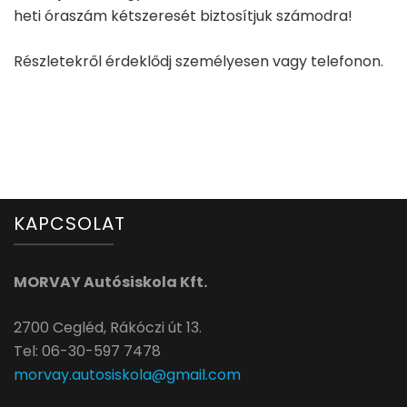
heti óraszám kétszeresét biztosítjuk számodra!
Részletekről érdeklődj személyesen vagy telefonon.
KAPCSOLAT
MORVAY Autósiskola Kft.
2700 Cegléd, Rákóczi út 13.
Tel: 06-30-597 7478
morvay.autosiskola@gmail.com