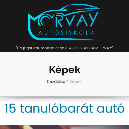
"Ha jogsi kell, mondd csak ki: AUTÓSISKOLA MORVAY!"
Képek
Kezdőlap
/
Képek
lis és automata vált