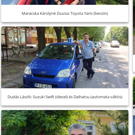
Maracska Károlyné Zsuzsa: Toyota Yaris (benzin)
Dudás László: Suzuki Swift (diesel) és Daihatsu (automata váltós)