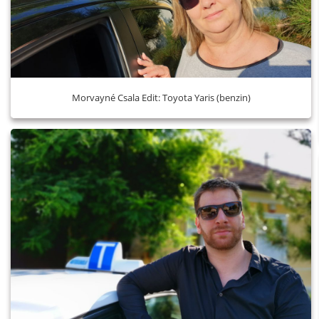
Morvayné Csala Edit: Toyota Yaris (benzin)