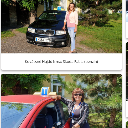
Kovácsné Hajdú Irma: Skoda Fabia (benzin)