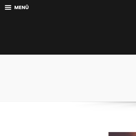
MENÜ
Manuá