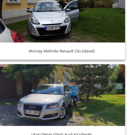
Morvay Melinda: Renault Clio (diesel)
Utasi Dénes (Dini): Audi A3 (diesel)