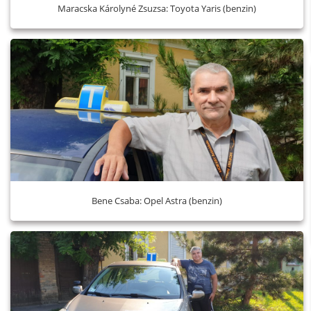
Maracska Károlyné Zsuzsa: Toyota Yaris (benzin)
Bene Csaba: Opel Astra (benzin)